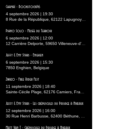
Chamaï - Bookstock#6
4 septembre 2026
|
19:30
8 Rue de la République, 62122 Lapugnoy, France
Piano Solo - Musée du Terroir
6 septembre 2026
|
12:00
12 Carrière Delporte, 59650 Villeneuve-d'Ascq, France
Jeffy & Emy Stars - Enghien
6 septembre 2026
|
15:30
7850 Enghien, Belgique
Zwazo - Free Rider Fest
11 septembre 2026
|
18:40
Sainte-Cécile Plage, 62176 Camiers, France
Jeffy & Emy Stars - Les crépuscules du Passage à Niveaux
12 septembre 2026
|
16:00
30 Rue Henri Barbusse, 62400 Béthune, France
Matt Van T - Crépuscules du Passage à Niveaux