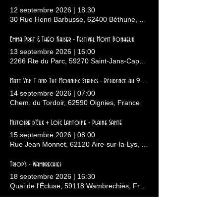
12 septembre 2026
|
18:30
30 Rue Henri Barbusse, 62400 Béthune, France
Emma Prat & Théo Kaiser - Festival Mont Bonheur
13 septembre 2026
|
16:00
2266 Rte du Parc, 59270 Saint-Jans-Cappel, France
Matt Van T and The Moaning Strings - Résidence au 9-9bis
14 septembre 2026
|
07:00
Chem. du Tordoir, 62590 Oignies, France
Histoire d'Eux + Loïc Lantoine - Plaine Santé
15 septembre 2026
|
08:00
Rue Jean Monnet, 62120 Aire-sur-la-Lys, France
Triop's - Wambrechies
18 septembre 2026
|
16:30
Quai de l'Écluse, 59118 Wambrechies, France
Tour de Contes - Contes médiévaux
19 septembre 2026
|
09:00