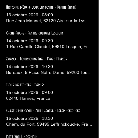
Histoire d'Eux + Loïc Lantoine - Plaine Santé
13 octobre 2026
|
08:00
Rue Jean Monnet, 62120 Aire-sur-la-Lys, France
Cache-Cache - Centre culturel Lesquin
14 octobre 2026
|
09:30
1 Rue Camille Claudel, 59810 Lesquin, France
Zwazo - Tourcoing Jazz - Magic Mirror
14 octobre 2026
|
10:30
Bureaux, 5 Place Notre Dame, 59200 Tourcoing, France
Tour de Contes - Harnes
15 octobre 2026
|
09:00
62440 Harnes, France
Ch'est d'min coin - Zum Théâtre - Leffrinckoucke
16 octobre 2026
|
18:30
Chem. du Fort, 59495 Leffrinckoucke, France
Matt Van T - Somain