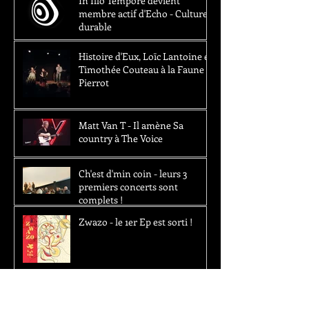
In Illo Tempore devient
membre actif d'Echo - Culture
durable
Histoire d'Eux, Loïc Lantoine et
Timothée Couteau à la Faune -
Pierrot
Matt Van T - Il amène Sa
country à The Voice
Ch'est d'min coin - leurs 3
premiers concerts sont
complets !
Zwazo - le 1er Ep est sorti !
The Water Pistols - Nouvelle
vidéo !