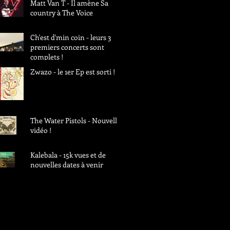
Matt Van T - Il amène Sa
country à The Voice
Ch'est d'min coin - leurs 3
premiers concerts sont
complets !
Zwazo - le 1er Ep est sorti !
The Water Pistols - Nouvelle
vidéo !
Kalebala - 15k vues et de
nouvelles dates à venir