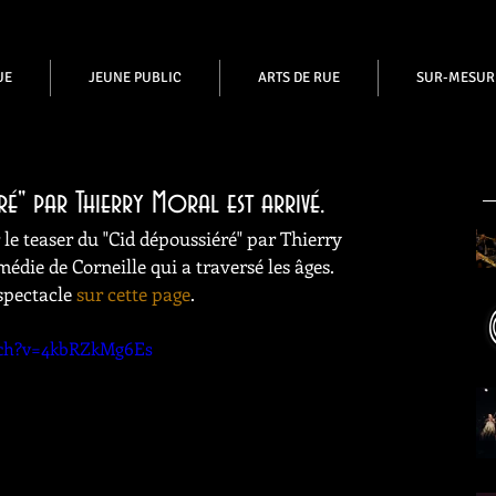
UE
JEUNE PUBLIC
ARTS DE RUE
SUR-MESUR
éré" par Thierry Moral est arrivé.
 le teaser du "Cid dépoussiéré" par Thierry 
médie de Corneille qui a traversé les âges.
spectacle 
sur cette page
.
tch?v=4kbRZkMg6Es