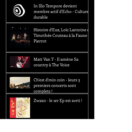
In Illo Tempore devient
membre actif d'Echo - Culture
durable
Histoire d'Eux, Loïc Lantoine et
Timothée Couteau à la Faune -
Pierrot
Matt Van T - Il amène Sa
country à The Voice
Ch'est d'min coin - leurs 3
premiers concerts sont
complets !
Zwazo - le 1er Ep est sorti !
The Water Pistols - Nouvelle