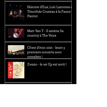
Histoire d'Eux, Loïc Lantoine et
Timothée Couteau à la Faune -
Pierrot
Matt Van T - Il amène Sa
country à The Voice
Ch'est d'min coin - leurs 3
premiers concerts sont
complets !
Zwazo - le 1er Ep est sorti !
The Water Pistols - Nouvelle
vidéo !
Kalebala - 15k vues et de