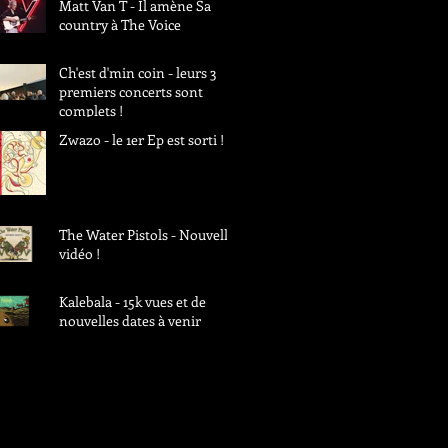
Matt Van T - Il amène Sa
country à The Voice
Ch'est d'min coin - leurs 3
premiers concerts sont
complets !
Zwazo - le 1er Ep est sorti !
The Water Pistols - Nouvelle
vidéo !
Kalebala - 15k vues et de
nouvelles dates à venir