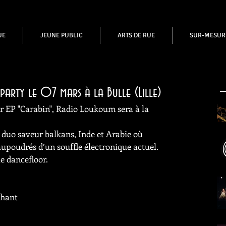
UE
JEUNE PUBLIC
ARTS DE RUE
SUR-MESUR
arty le 07 mars à la Bulle (Lille)
eur EP "Carabin", Radio Loukoum sera à la 
 duo saveur balkans, Inde et Arabie où 
aupoudrés d’un souffle électronique actuel.
le dancefloor.
Chant