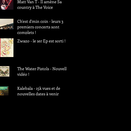
Matt Van T - Il amène Sa
country à The Voice
Ch'est d'min coin - leurs 3
premiers concerts sont
complets !
Zwazo - le 1er Ep est sorti !
The Water Pistols - Nouvelle
vidéo !
Kalebala - 15k vues et de
nouvelles dates à venir