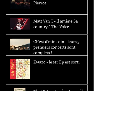
Pierrot
Matt Van T - Il amène Sa
country à The Voice
Ch'est d'min coin - leurs 3
premiers concerts sont
complets !
Zwazo - le 1er Ep est sorti !
The Water Pistols - Nouvelle
vidéo !
Kalebala - 15k vues et de
nouvelles dates à venir