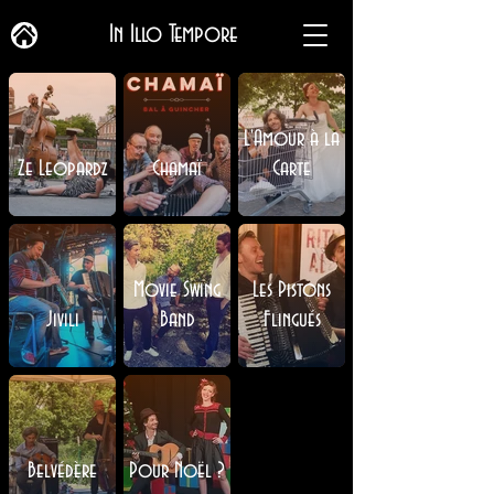
In Illo Tempore
L'Amour à la
Ze Leopardz
Chamaï
Carte
Movie Swing
Les Pistons
Jivili
Band
Flingués
Belvédère
Pour Noël ?