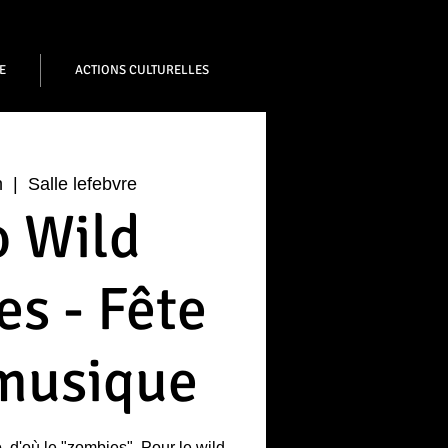
E
ACTIONS CULTURELLES
n
  |  
Salle lefebvre
o Wild
s - Fête
 musique
o, d'où le "zombies". Pour le wild