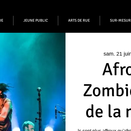
UE
JEUNE PUBLIC
ARTS DE RUE
SUR-MESUR
sam. 21 jui
Afr
Zombie
de la
ls sont plus affreux qu'afr