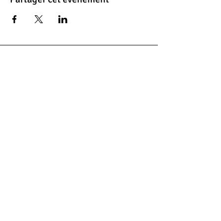
Contacts
© 2012,
In Illo Tempore, 9 rue