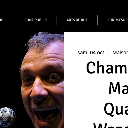
UE
JEUNE PUBLIC
ARTS DE RUE
SUR-MESUR
sam. 04 oct.
  |  
Maiso
Chama
Ma
Qua