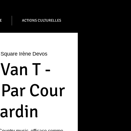
E
ACTIONS CULTURELLES
 
Square Irène Devos
Van T -
 Par Cour
Jardin
Country music, efficace comme