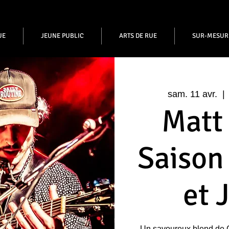
UE
JEUNE PUBLIC
ARTS DE RUE
SUR-MESUR
sam. 11 avr.
  | 
Matt 
Saison
et 
Un savoureux blend de 