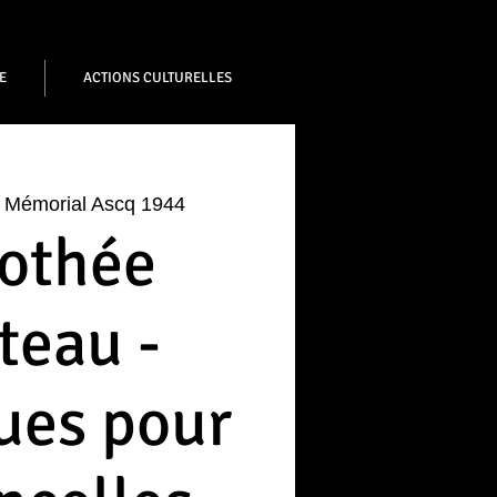
E
ACTIONS CULTURELLES
 
Mémorial Ascq 1944
othée
teau -
ues pour