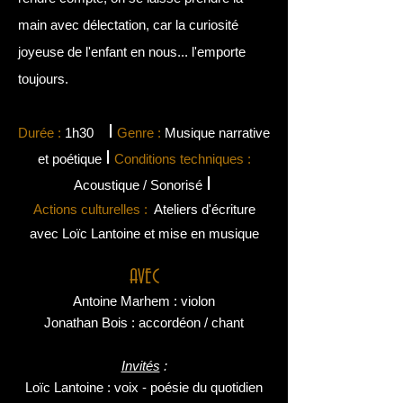
main avec délectation, car la curiosité
joyeuse de l'enfant en nous... l'emporte
toujours.
I
Durée :
1h30
Genre :
Musique narrative
I
et poétique
Conditions techniques :
I
Acoustique / Sonorisé
Actions culturelles :
Ateliers d'écriture
avec Loïc Lantoine et mise en musique
AVEC
Antoine Marhe
m : violon
Jonathan Bois : accordéon / chant
Invités
:
Loïc Lantoine : voix - poésie du quotidien