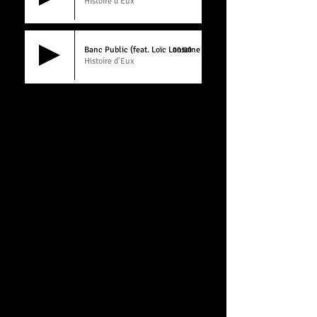
Histoire d'Eux
Banc Public (feat. Loïc Lantoine & Timothée Couteau)
00:00
Histoire d'Eux