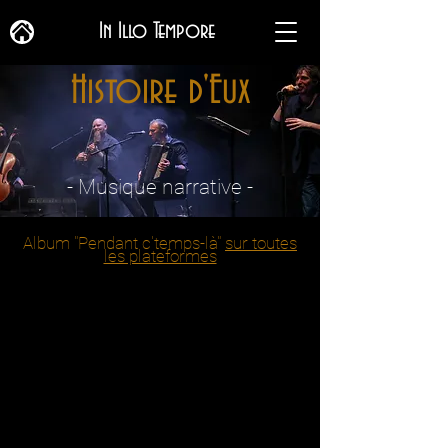
In Illo Tempore
Histoire d'Eux
- Musique narrative -
Album "Pendant c'temps-là"
sur toutes
les plateformes