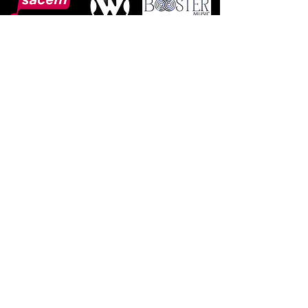
​A VENIR
5 dates de mars à juin puis 5 dates entre
septembre et octobre 2026 - Dispositif
DRAC "Plaines Santé", impromptus
artistiques en milieu hospitalier,
avec Loïc
Lantoine
.
Du 9 au 13 mars 2026 - Résidence de
création - L'Arrêt Création (Fléchin, 62)
De février à Mars 2026 - Interventions en
milieu scolaire et concert
avec Loïc
Lantoine
dans le cadre des "Dimanches
de Kijno" avec la Communauté
d'Agglomération de Béthune-Bruay, Artois
Lys Romane.
27/03/26 - Printemps des poètes