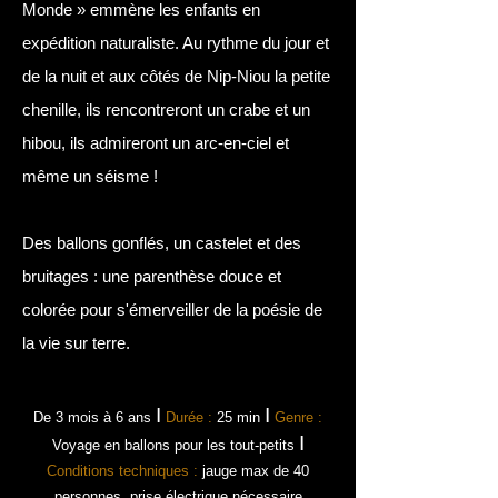
Monde » emmène les enfants en
expédition naturaliste. Au rythme du jour et
de la nuit et aux côtés de Nip-Niou la petite
chenille, ils rencontreront un crabe et un
hibou, ils admireront un arc-en-ciel et
même un séisme !
Des ballons gonflés, un castelet et des
bruitages : une parenthèse douce et
colorée pour s'émerveiller de la poésie de
la vie sur terre.
I
I
De 3 mois à 6 ans
Durée :
25 min
Genre :
I
Voyage en ballons pour les tout-petits
Conditions techniques :
jauge max de 40
personnes, prise électrique nécessaire