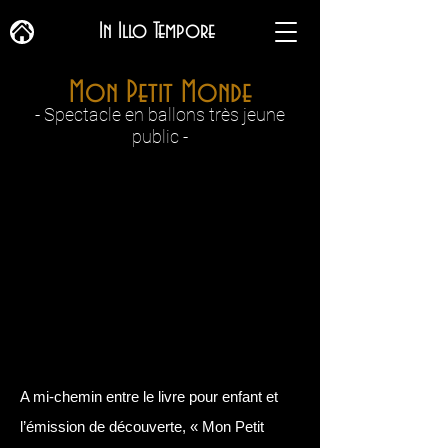
In Illo Tempore
Mon Petit Monde
- Spectacle
en
ballons
très jeune
public -
​A mi-chemin entre le livre pour enfant et
l’émission de découverte, « Mon Petit