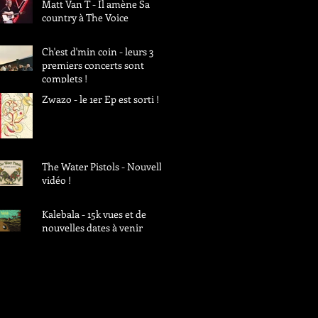
Matt Van T - Il amène Sa
country à The Voice
Ch'est d'min coin - leurs 3
premiers concerts sont
complets !
Zwazo - le 1er Ep est sorti !
The Water Pistols - Nouvelle
vidéo !
Kalebala - 15k vues et de
nouvelles dates à venir