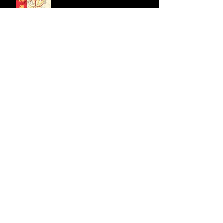
The Water Pistols - Nouvelle
vidéo !
Kalebala - 15k vues et de
nouvelles dates à venir
Contacts